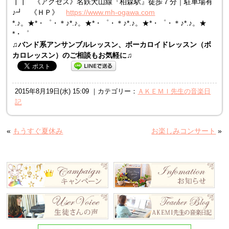
┃┃ 《アクセス》名鉄犬山線『柏森駅』徒歩７分｜駐車場有
♪┛ 《ＨＰ》
https://www.mh-ogawa.com
*.♪。★*・゜・＊♪*.♪。★*・゜・＊♪*.♪。★*・゜・＊♪*.♪。★
*・゜
♫バンド系アンサンブルレッスン、ボーカロイドレッスン（ボ
カロレッスン）のご相談もお気軽に♫
2015年8月19日(水) 15:09 ｜カテゴリー：
ＡＫＥＭＩ先生の音楽日
記
«
もうすぐ夏休み
お楽しみコンサート
»