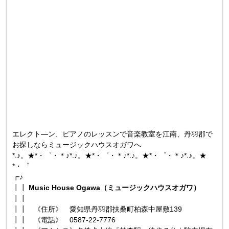
エレクト―ン、ピアノのレッスンで音楽教室を江南、丹羽郡で
お探しならミュージックハウスオガワへ
*.♪。★*・゜・＊♪*.♪。★*・゜・＊♪*.♪。★*・゜・＊♪*.♪。★
*・゜
┏♪
┃┃
Music House Ogawa（ミュージックハウスオガワ）
┃┃
┃┃ 《住所》 愛知県丹羽郡扶桑町柏森中屋敷139
┃┃ 《電話》 0587-22-7776