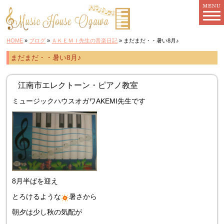
HOME
»
ブログ
»
ＡＫＥＭＩ先生の音楽日記
» まだまだ・・暑い8月♪
まだまだ・・暑い8月♪
江南市エレクトーン・ピアノ教室
ミュージックハウスオガワAKEMI先生です
8月半ばを迎え
とろけるような
暑さから
朝夕は少し秋の気配が