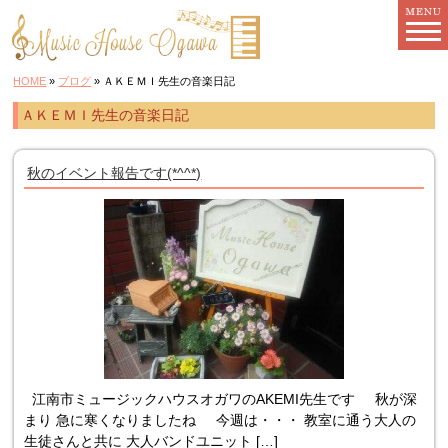
HOME
»
ブログ
» ＡＫＥＭＩ先生の音楽日記
ＡＫＥＭＩ先生の音楽日記
秋のイベント報告です(*^^*)
江南市ミュージックハウスオガワのAKEMI先生です 秋が深
まり 急に寒くなりましたね 今週は・・・ 教室に通う大人の
生徒さんと共に 大人バンドユニット […]