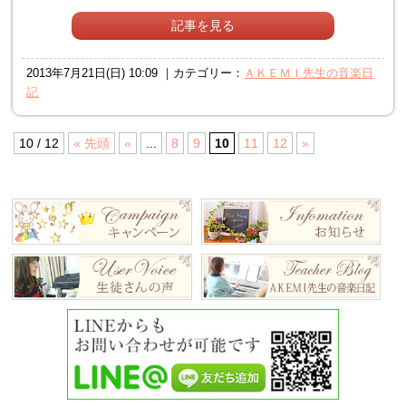
記事を見る
2013年7月21日(日) 10:09 ｜カテゴリー：
ＡＫＥＭＩ先生の音楽日
記
10 / 12
« 先頭
«
...
8
9
10
11
12
»