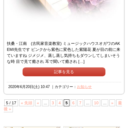
扶桑・江南 (古民家音楽教室) ミュージックハウスオガワのAK
EMI先生です ピンクから紫色に変色した紫陽花 夏が目の前に来
ていますね ジメジメ、蒸し蒸し気持ちもダウンしてしまいそう
な時 目で見て癒され 耳で聞いて癒され […]
記事を見る
2020年6月20日(土) 10:47 ｜カテゴリー：
お知らせ
5 / 17
« 先頭
«
...
3
4
5
6
7
...
10
...
»
最
後 »