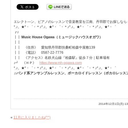
エレクト―ン、ピアノのレッスンで音楽教室を江南、丹羽郡でお探しなら
*.♪。★*・゜・＊♪*.♪。★*・゜・＊♪*.♪。★*・゜・＊♪*.♪。★*・゜
┏♪
┃┃
Music House Ogawa（ミュージックハウスオガワ）
┃┃
┃┃ 《住所》 愛知県丹羽郡扶桑町柏森中屋敷139
┃┃ 《電話》 0587-22-7776
┃┃ 《アクセス》名鉄犬山線『柏森駅』徒歩７分｜駐車場有
♪┛ 《ＨＰ》
https://www.mh-ogawa.com
*.♪。★*・゜・＊♪*.♪。★*・゜・＊♪*.♪。★*・゜・＊♪*.♪。★*・゜
♫バンド系アンサンブルレッスン、ボーカロイドレッスン（ボカロレッス
2014年12月1日(月) 
«
11月に入りましたね(^^)