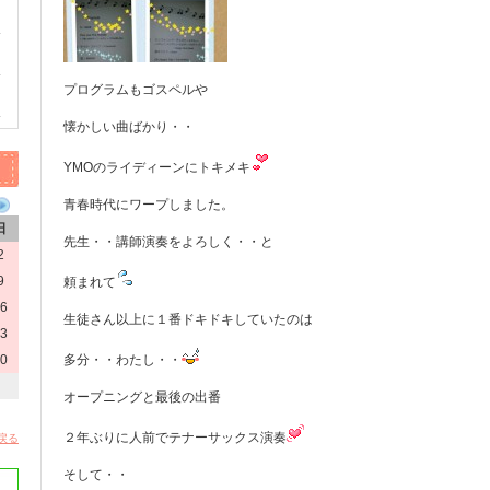
プログラムもゴスペルや
懐かしい曲ばかり・・
YMOのライディーンにトキメキ
青春時代にワープしました。
日
先生・・講師演奏をよろしく・・と
2
9
頼まれて
6
生徒さん以上に１番ドキドキしていたのは
3
0
多分・・わたし・・
オープニングと最後の出番
２年ぶりに人前でテナーサックス演奏
戻る
そして・・