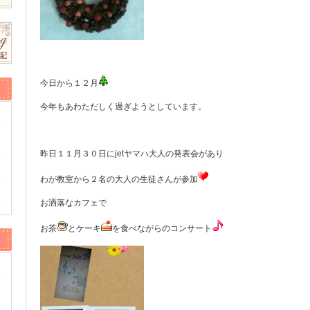
今日から１２月
今年もあわただしく過ぎようとしています。
昨日１１月３０日にjetヤマハ大人の発表会があり
わが教室から２名の大人の生徒さんが参加
お洒落なカフェで
お茶
とケーキ
を食べながらのコンサート